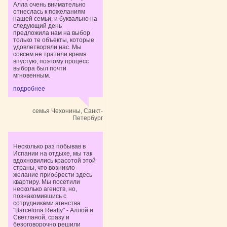
Алла очень внимательно
отнеслась к пожеланиям
нашей семьи, и буквально на
следующий день
предложила нам на выбор
только те объекты, которые
удовлетворяли нас. Мы
совсем не тратили время
впустую, поэтому процесс
выбора был почти
мгновенным.
подробнее
семья Чехонины, Санкт-
Петербург
Несколько раз побывав в
Испании на отдыхе, мы так
вдохновились красотой этой
страны, что возникло
желание приобрести здесь
квартиру. Мы посетили
несколько агенств, но,
познакомившись с
сотрудниками агенства
"Barcelona Realty" - Аллой и
Светланой, сразу и
безоговорочно решили