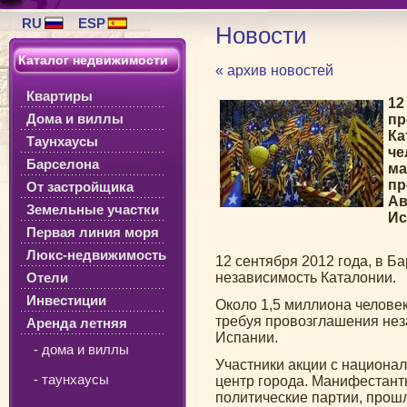
RU
ESP
Новости
Каталог недвижимости
« архив новостей
Квартиры
12
Дома и виллы
пр
Ка
Таунхаусы
че
Барселона
ма
пр
От застройщика
Ав
Земельные участки
Ис
Первая линия моря
Люкс-недвижимость
12 сентября 2012 года, в Б
Отели
независимость Каталонии.
Инвестиции
Около 1,5 миллиона челове
требуя провозглашения нез
Аренда летняя
Испании.
- дома и виллы
Участники акции с национа
- таунхаусы
центр города. Манифестан
политические партии, прошл