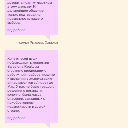
доверить покупку квартиры
этому агенству. И
дальнейшее общение
только подтвердило
правильность нашего
выбора.
подробнее
семья Рыжовы, Харьков
Хочу от всей души
поблагодарить коллектив
Barcelona Realty за
огромную проделанную
работу при подборе, покупке
и введении в эксплуатацию
аппартаментов в Ллорет де
Мар. У нас не было твёрдого
решения о покупке, и,
конечно, была масса
опасений, связанных с
приобретением
недвижимости в другой
стране.
подробнее