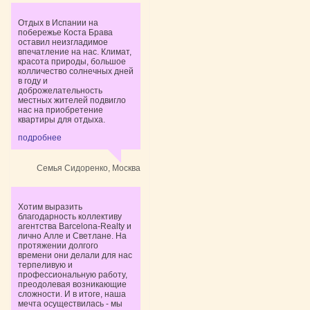
Отдых в Испании на
побережье Коста Брава
оставил неизгладимое
впечатление на нас. Климат,
красота природы, большое
колличество солнечных дней
в году и
доброжелательность
местных жителей подвигло
нас на приобретение
квартиры для отдыха.
подробнее
Семья Сидоренко, Москва
Хотим выразить
благодарность коллективу
агентства Barcelona-Realty и
лично Алле и Светлане. На
протяжении долгого
времени они делали для нас
терпеливую и
профессиональную работу,
преодолевая возникающие
сложности. И в итоге, наша
мечта осуществилась - мы