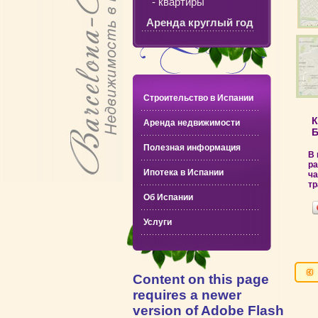
- квартиры
Аренда круглый год
Строительство в Испании
К
Аренда недвижимости
Б
Полезная информация
В 
ра
Ипотека в Испании
ча
тр
Об Испании
Услуги
Content on this page
requires a newer
version of Adobe Flash