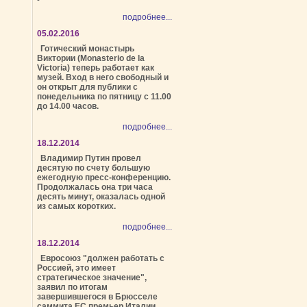
подробнее...
05.02.2016
Готический монастырь
Виктории (Monasterio de la
Victoria) теперь работает как
музей. Вход в него свободный и
он открыт для публики с
понедельника по пятницу с 11.00
до 14.00 часов.
подробнее...
18.12.2014
Владимир Путин провел
десятую по счету большую
ежегодную пресс-конференцию.
Продолжалась она три часа
десять минут, оказалась одной
из самых коротких.
подробнее...
18.12.2014
Евросоюз "должен работать с
Россией, это имеет
стратегическое значение",
заявил по итогам
завершившегося в Брюсселе
саммита ЕС премьер Италии