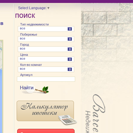
Select Language
▼
 в
Тип недвижимости
все
Побережье
все
Город
все
Цена
все
Кол-во комнат
все
Артикул