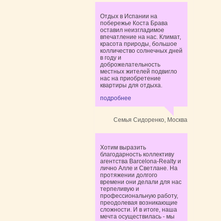
Отдых в Испании на
побережье Коста Брава
оставил неизгладимое
впечатление на нас. Климат,
красота природы, большое
колличество солнечных дней
в году и
доброжелательность
местных жителей подвигло
нас на приобретение
квартиры для отдыха.
подробнее
Семья Сидоренко, Москва
Хотим выразить
благодарность коллективу
агентства Barcelona-Realty и
лично Алле и Светлане. На
протяжении долгого
времени они делали для нас
терпеливую и
профессиональную работу,
преодолевая возникающие
сложности. И в итоге, наша
мечта осуществилась - мы