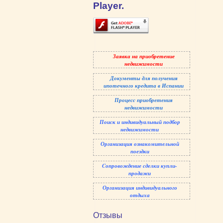
Player.
Заявка на приобретение
недвижимости
Документы для получения
ипотечного кредита в Испании
Процесс приобретения
недвижимости
Поиск и индивидуальный
подбор
недвижимости
Организация ознакомительной
поездки
Cопровождение сделки купли-
продажи
Организация индивидуального
отдыха
Отзывы