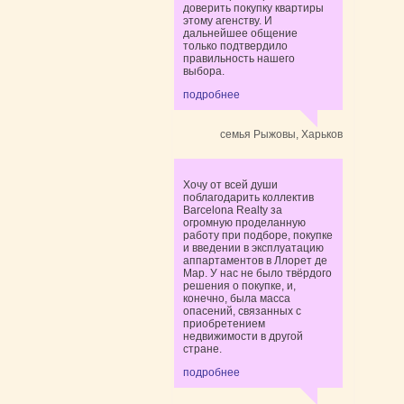
доверить покупку квартиры
этому агенству. И
дальнейшее общение
только подтвердило
правильность нашего
выбора.
подробнее
семья Рыжовы, Харьков
Хочу от всей души
поблагодарить коллектив
Barcelona Realty за
огромную проделанную
работу при подборе, покупке
и введении в эксплуатацию
аппартаментов в Ллорет де
Мар. У нас не было твёрдого
решения о покупке, и,
конечно, была масса
опасений, связанных с
приобретением
недвижимости в другой
стране.
подробнее