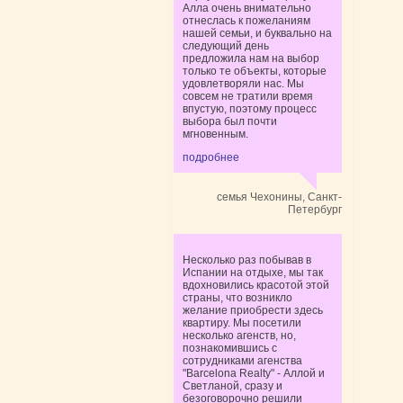
Алла очень внимательно
отнеслась к пожеланиям
нашей семьи, и буквально на
следующий день
предложила нам на выбор
только те объекты, которые
удовлетворяли нас. Мы
совсем не тратили время
впустую, поэтому процесс
выбора был почти
мгновенным.
подробнее
семья Чехонины, Санкт-
Петербург
Несколько раз побывав в
Испании на отдыхе, мы так
вдохновились красотой этой
страны, что возникло
желание приобрести здесь
квартиру. Мы посетили
несколько агенств, но,
познакомившись с
сотрудниками агенства
"Barcelona Realty" - Аллой и
Светланой, сразу и
безоговорочно решили