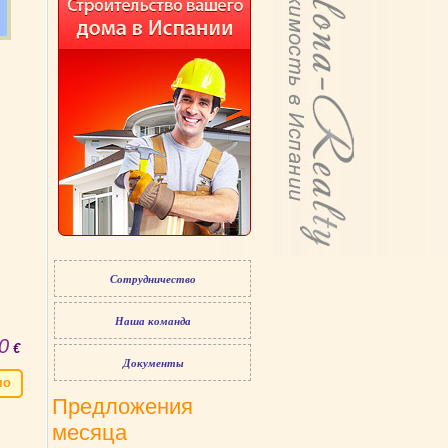
Сотрудничество
Наша команда
0
€
Документы
мо
Предложения
месяца