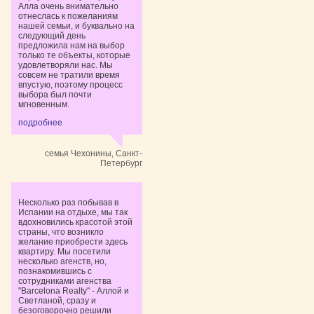
Алла очень внимательно
отнеслась к пожеланиям
нашей семьи, и буквально на
следующий день
предложила нам на выбор
только те объекты, которые
удовлетворяли нас. Мы
совсем не тратили время
впустую, поэтому процесс
выбора был почти
мгновенным.
подробнее
семья Чехонины, Санкт-
Петербург
Несколько раз побывав в
Испании на отдыхе, мы так
вдохновились красотой этой
страны, что возникло
желание приобрести здесь
квартиру. Мы посетили
несколько агенств, но,
познакомившись с
сотрудниками агенства
"Barcelona Realty" - Аллой и
Светланой, сразу и
безоговорочно решили