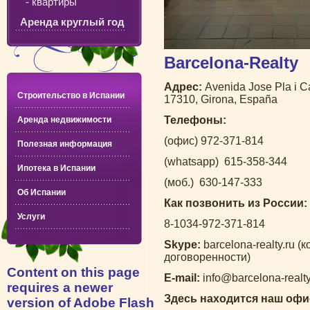
- квартиры
Аренда круглый год
Barcelona-Realty
Адрес:
Avenida Jose Pla i Cas
Строительство в Испании
17310, Girona, España
Телефоны:
Аренда недвижимости
(офис) 972-371-814
Полезная информация
(whatsapp) 615-358-344
Ипотека в Испании
(моб.) 630-147-333
Об Испании
Как позвонить из России:
Услуги
8-1034-972-371-814
Skype:
barcelona-realty.ru 
договоренности)
Content on this page
E-mail:
info@barcelona-realty
requires a newer
Здесь находится наш офи
version of Adobe Flash