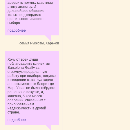
доверить покупку квартиры
этому агенству. И
дальнейшее общение
только подтвердило
правильность нашего
выбора.
подробнее
семья Рыжовы, Харьков
Хочу от всей души
поблагодарить коллектив
Barcelona Realty за
огромную проделанную
работу при подборе, покупке
и введении в эксплуатацию
аппартаментов в Ллорет де
Мар. У нас не было твёрдого
решения о покупке, и,
конечно, была масса
опасений, связанных с
приобретением
недвижимости в другой
стране.
подробнее