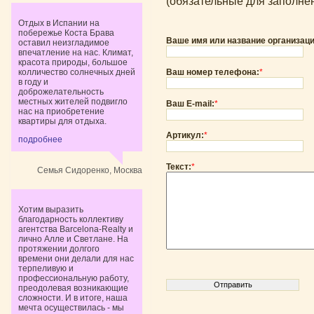
(oбязательные для заполне
Отдых в Испании на
побережье Коста Брава
Ваше имя или название организаци
оставил неизгладимое
впечатление на нас. Климат,
красота природы, большое
колличество солнечных дней
Ваш номер телефона:
*
в году и
доброжелательность
местных жителей подвигло
Ваш E-mail:
*
нас на приобретение
квартиры для отдыха.
Артикул:
*
подробнее
Текст:
*
Семья Сидоренко, Москва
Хотим выразить
благодарность коллективу
агентства Barcelona-Realty и
лично Алле и Светлане. На
протяжении долгого
времени они делали для нас
терпеливую и
профессиональную работу,
преодолевая возникающие
сложности. И в итоге, наша
мечта осуществилась - мы